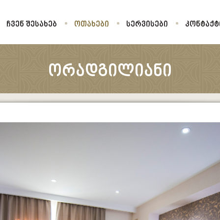
ᲩᲕᲔᲜ ᲨᲔᲡᲐᲮᲔᲑ
ᲝᲗᲐᲮᲔᲑᲘ
ᲡᲔᲠᲕᲘᲡᲔᲑᲘ
ᲙᲝᲜᲢᲐᲥᲢ
ᲝᲠᲐᲓᲒᲘᲚᲘᲐᲜᲘ
ᲡᲐᲛᲐᲓᲒᲘᲚᲘᲐᲜᲘ