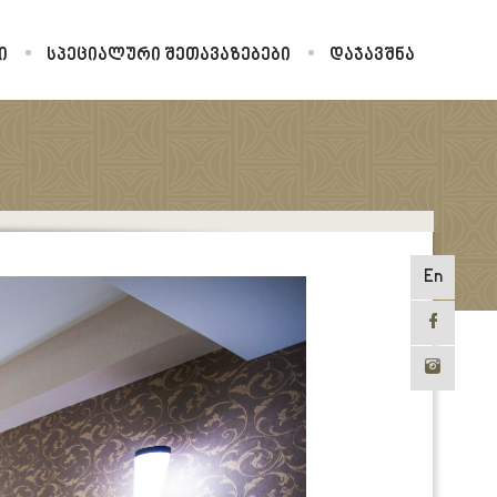
Ი
ᲡᲞᲔᲪᲘᲐᲚᲣᲠᲘ ᲨᲔᲗᲐᲕᲐᲖᲔᲑᲔᲑᲘ
ᲓᲐᲯᲐᲕᲨᲜᲐ
ᲚᲣᲥᲡᲘ
En