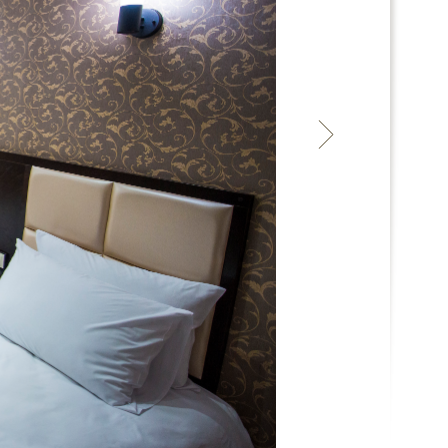
დაჯავშნა
ფასი: 460
ᲧᲕᲔᲚᲐ ᲝᲗᲐᲮᲘ