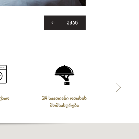
ᲣᲙᲐᲜ
ცხაო
24 საათიანი ოთახის
საუზმე
მომსახურება