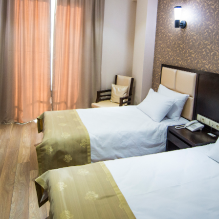
ა
დაჯავშნა
ფასი: 460