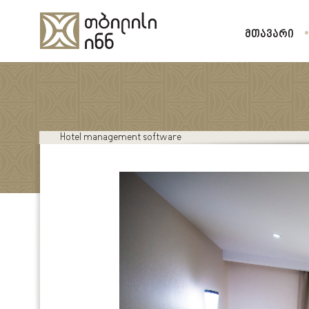
ᲛᲗᲐᲕᲐᲠᲘ
ᲚᲘᲐᲜᲘ
ᲝᲠᲐᲓᲒᲘᲚᲘᲐᲜᲘ
Hotel management software